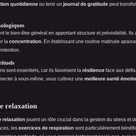
tion quotidienne
ou tenir un
journal de gratitude
peut transfo
ologiques
nt le bien-être général en apportant structure et prévisibilité. Ils 
er la
concentration
. En établissant une routine matinale apais
intention.
ituels
ns sont essentiels, car ils favorisent la
résilience
face aux défis
necter à vous-même, vous cultivez une
meilleure santé émoti
e relaxation
 relaxation
jouent un rôle crucial dans la gestion du stress et d
aces, les
exercices de respiration
sont particulièrement bénéf