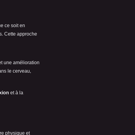
e ce soit en
s. Cette approche
et une amélioration
ans le cerveau,
exion
et à la
re physique et