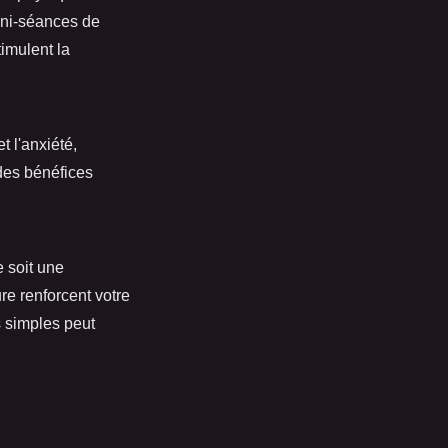
ini-séances de
imulent la
et l'anxiété,
des bénéfices
e soit une
e renforcent votre
s simples peut