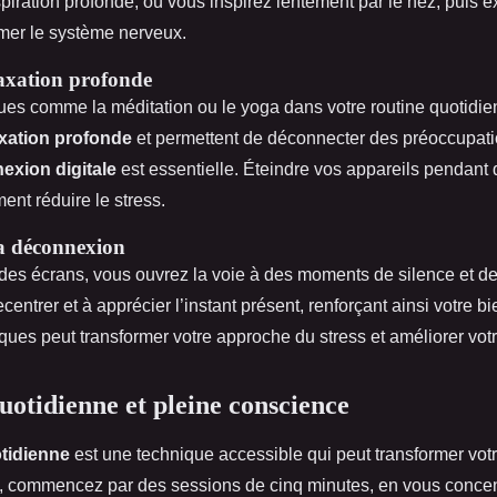
piration profonde, où vous inspirez lentement par le nez, puis ex
mer le système nerveux.
axation profonde
ques comme la méditation ou le yoga dans votre routine quotid
axation profonde
et permettent de déconnecter des préoccupati
exion digitale
est essentielle. Éteindre vos appareils pendant
ent réduire le stress.
a déconnexion
des écrans, vous ouvrez la voie à des moments de silence et de
centrer et à apprécier l’instant présent, renforçant ainsi votre bi
ues peut transformer votre approche du stress et améliorer votre
uotidienne et pleine conscience
tidienne
est une technique accessible qui peut transformer vot
, commencez par des sessions de cinq minutes, en vous concent