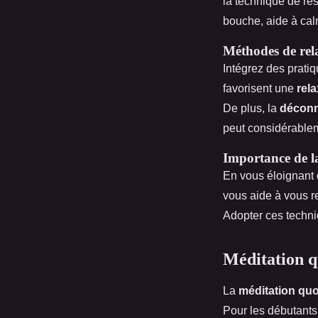
la technique de res
bouche, aide à cal
Méthodes de rel
Intégrez des prati
favorisent une
rel
De plus, la
déconn
peut considérablem
Importance de l
En vous éloignant 
vous aide à vous re
Adopter ces techniq
Méditation q
La
méditation quo
Pour les débutants