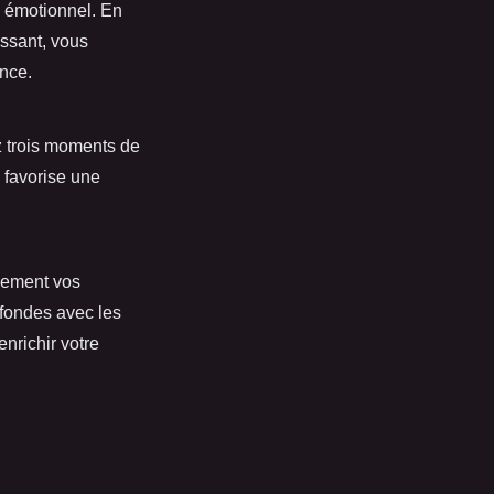
e émotionnel. En
ssant, vous
ence.
z trois moments de
e favorise une
lement vos
ofondes avec les
nrichir votre