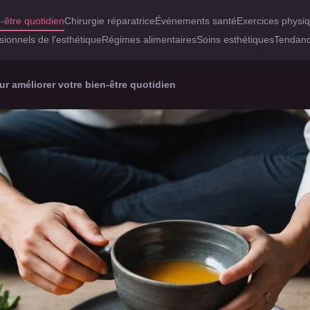
-être quotidien
Chirurgie réparatrice
Événements santé
Exercices physi
sionnels de l'esthétique
Régimes alimentaires
Soins esthétiques
Tendanc
ur améliorer votre bien-être quotidien