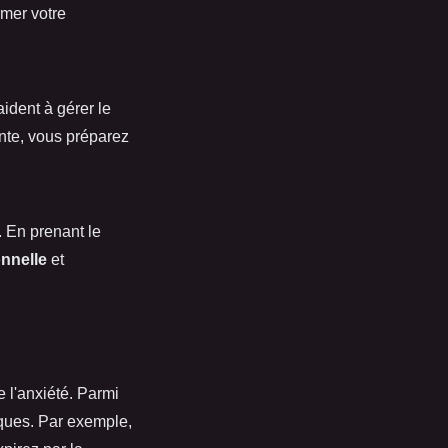
rmer votre
aident à gérer le
ante, vous préparez
. En prenant le
onnelle
et
e l'anxiété. Parmi
iques. Par exemple,